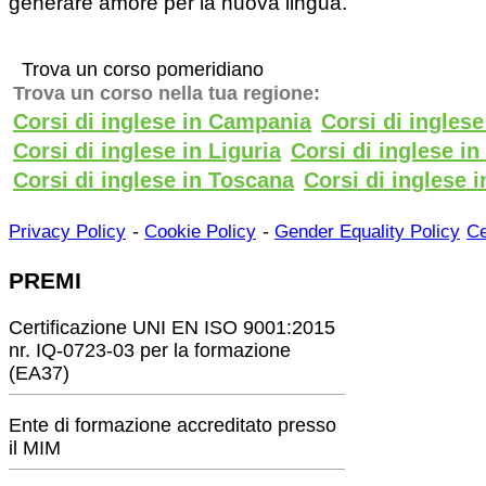
generare amore per la nuova lingua.
Trova un corso pomeridiano
Trova un corso nella tua regione:
Corsi di inglese in Campania
Corsi di ingles
Corsi di inglese in Liguria
Corsi di inglese i
Corsi di inglese in Toscana
Corsi di inglese i
-
-
Privacy Policy
Cookie Policy
Gender Equality Policy
Ce
PREMI
Certificazione UNI EN ISO 9001:2015
nr. IQ-0723-03 per la formazione
(EA37)
Ente di formazione accreditato presso
il MIM