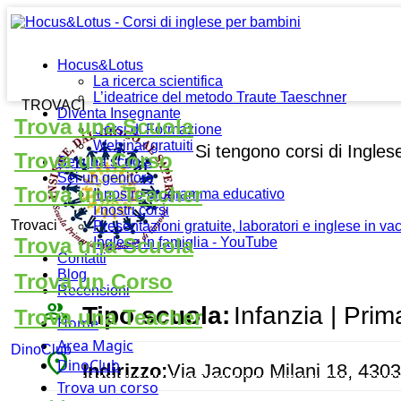
Hocus&Lotus
La ricerca scientifica
L’ideatrice del metodo Traute Taeschner
TROVACI
Diventa Insegnante
Trova una Scuola
Corsi di Formazione
Webinar gratuiti
Si tengono corsi di Ingle
Trova un Corso
Sei una scuola
Sei un genitore
Trova una Teacher
Il nostro programma educativo
I nostri corsi
Trovaci
Presentazioni gratuite, laboratori e inglese in v
Trova una Scuola
Inglese in famiglia - YouTube
Contatti
Blog
Trova un Corso
Recensioni
people_outline
Tipo scuola:
Infanzia | Prim
Trova una Teacher
Home
Area Magic
DinoClub
place
DinoClub
Indirizzo:
Via Jacopo Milani 18, 430
Trova un corso