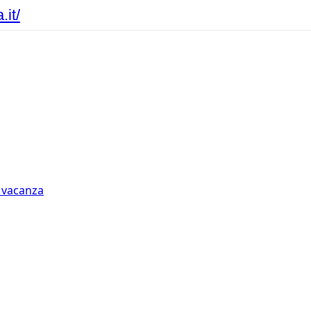
it/
n vacanza