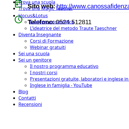
today
Trova una scuola
Sito web:
http://www.canossafidenza.
Trova una Magic Teacher
Hocus&Lotus
watch_later
Telefono:
0524 512811
La ricerca scientifica
L’ideatrice del metodo Traute Taeschner
Diventa Insegnante
Corsi di Formazione
Webinar gratuiti
Sei una scuola
Sei un genitore
Il nostro programma educativo
I nostri corsi
Presentazioni gratuite, laboratori e inglese i
Inglese in famiglia - YouTube
Blog
Contatti
Recensioni