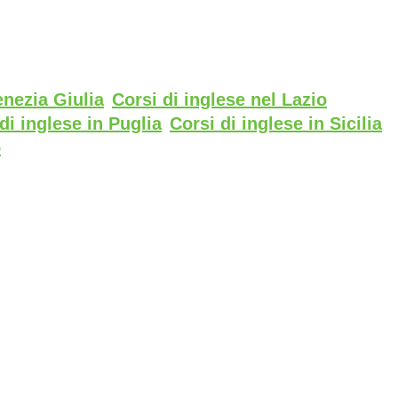
enezia Giulia
Corsi di inglese nel Lazio
di inglese in Puglia
Corsi di inglese in Sicilia
o