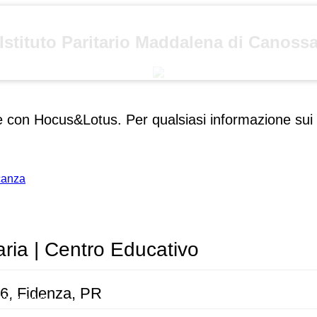
Istituto Paritario Maddalena di Canoss
se con Hocus&Lotus. Per qualsiasi informazione sui 
acanza
aria | Centro Educativo
36, Fidenza, PR