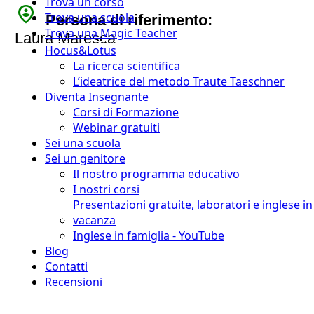
Trova un corso
person_pin_circle
Trova una scuola
Persona di riferimento:
Trova una Magic Teacher
Laura Maresca
Hocus&Lotus
La ricerca scientifica
L’ideatrice del metodo Traute Taeschner
Diventa Insegnante
Corsi di Formazione
Webinar gratuiti
Sei una scuola
Sei un genitore
Il nostro programma educativo
I nostri corsi
Presentazioni gratuite, laboratori e inglese in
vacanza
Inglese in famiglia - YouTube
Blog
Contatti
Recensioni