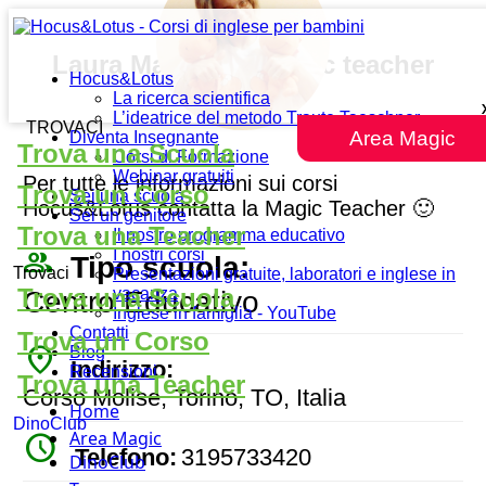
Laura Maresca – Magic teacher
Hocus&Lotus
La ricerca scientifica
L’ideatrice del metodo Traute Taeschner
TROVACI
Area Magic
Diventa Insegnante
Trova una Scuola
Corsi di Formazione
Webinar gratuiti
Per tutte le informazioni sui corsi
Trova un Corso
Sei una scuola
Hocus&Lotus contatta la Magic Teacher 🙂
Sei un genitore
Trova una Teacher
Il nostro programma educativo
people_outline
I nostri corsi
Tipo scuola:
Trovaci
Presentazioni gratuite, laboratori e inglese in
Trova una Scuola
vacanza
Centro Educativo
Inglese in famiglia - YouTube
Contatti
Trova un Corso
place
Blog
Indirizzo:
Recensioni
Trova una Teacher
Corso Molise, Torino, TO, Italia
Home
DinoClub
Area Magic
watch_later
Telefono:
3195733420
DinoClub