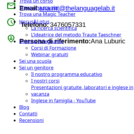
Trova un corso
mail
Trova una scuola
Email:
ana.mt@thelanguagelab.it
Trova una Magic Teacher
watch_later
Hocus&Lotus
Telefono:
3476057331
La ricerca scientifica
L’ideatrice del metodo Traute Taeschner
person_pin_circle
Persona di riferimento:
Ana Luburic
Diventa Insegnante
Corsi di Formazione
Webinar gratuiti
Sei una scuola
Sei un genitore
Il nostro programma educativo
I nostri corsi
Presentazioni gratuite, laboratori e inglese in
vacanza
Inglese in famiglia - YouTube
Blog
Contatti
Recensioni