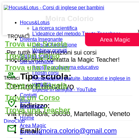
Moira Colorio
Hocus&Lotus
La ricerca scientifica
L’ideatrice del metodo Traute Taeschner
TROVACI
Area Magic
Diventa Insegnante
Trova una Scuola
Corsi di Formazione
Webinar gratuiti
Per tutte le informazioni sui corsi
Trova un Corso
Sei una scuola
Hocus&Lotus, contatta la Magic Teacher!
Sei un genitore
Trova una Teacher
Il nostro programma educativo
people_outline
I nostri corsi
Tipo scuola:
Trovaci
Presentazioni gratuite, laboratori e inglese in
Trova una Scuola
vacanza
Centro Educativo
Inglese in famiglia - YouTube
Contatti
Trova un Corso
place
Blog
Indirizzo:
Recensioni
Trova una Teacher
Via Friuli 68/a, 30030, Martellago, Veneto
Home
DinoClub
Area Magic
mail
Email:
moira.colorio@gmail.com
DinoClub