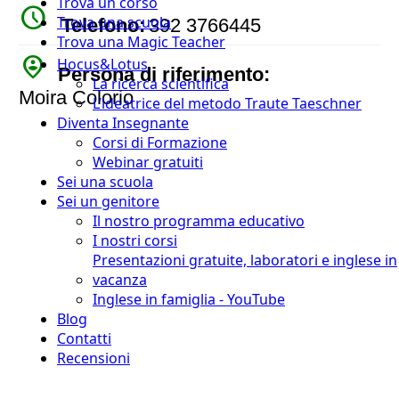
Trova un corso
watch_later
Trova una scuola
Telefono:
392 3766445
Trova una Magic Teacher
person_pin_circle
Hocus&Lotus
Persona di riferimento:
La ricerca scientifica
Moira Colorio
L’ideatrice del metodo Traute Taeschner
Diventa Insegnante
Corsi di Formazione
Webinar gratuiti
Sei una scuola
Sei un genitore
Il nostro programma educativo
I nostri corsi
Presentazioni gratuite, laboratori e inglese in
vacanza
Inglese in famiglia - YouTube
Blog
Contatti
Recensioni