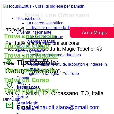
Nove Lune Orbassano
Hocus&Lotus
La ricerca scientifica
L’ideatrice del metodo Traute Taeschner
TROVACI
Area Magic
Diventa Insegnante
Trova una Scuola
Corsi di Formazione
Webinar gratuiti
Per tutte le informazioni sui corsi
Trova un Corso
Sei una scuola
Hocus&Lotus contatta la Magic Teacher 🙂
Sei un genitore
Trova una Teacher
Il nostro programma educativo
people_outline
I nostri corsi
Tipo scuola:
Trovaci
Presentazioni gratuite, laboratori e inglese in
Trova una Scuola
vacanza
Centro Educativo
Inglese in famiglia - YouTube
Contatti
Trova un Corso
place
Blog
Indirizzo:
Recensioni
Trova una Teacher
Via C. Battisti, 12, Orbassano, TO, Italia
Home
DinoClub
Area Magic
mail
Email:
reinauditiziana@gmail.com
DinoClub