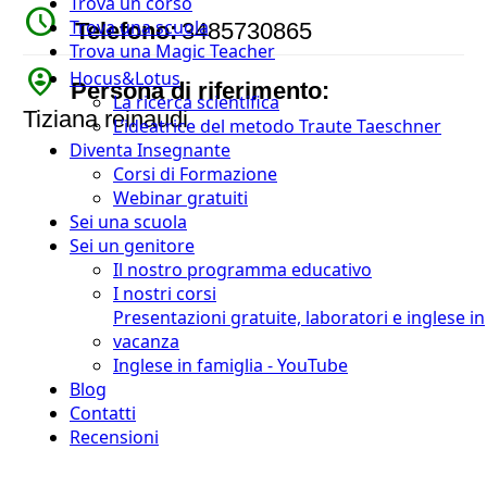
Trova un corso
watch_later
Trova una scuola
Telefono:
3485730865
Trova una Magic Teacher
person_pin_circle
Hocus&Lotus
Persona di riferimento:
La ricerca scientifica
Tiziana reinaudi
L’ideatrice del metodo Traute Taeschner
Diventa Insegnante
Corsi di Formazione
Webinar gratuiti
Sei una scuola
Sei un genitore
Il nostro programma educativo
I nostri corsi
Presentazioni gratuite, laboratori e inglese in
vacanza
Inglese in famiglia - YouTube
Blog
Contatti
Recensioni