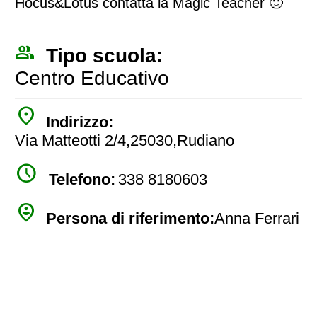
Hocus&Lotus contatta la Magic Teacher 🙂
people_outline
Tipo scuola:
Centro Educativo
place
Indirizzo:
Via Matteotti 2/4,25030,Rudiano
watch_later
Telefono:
338 8180603
person_pin_circle
Persona di riferimento:
Anna Ferrari