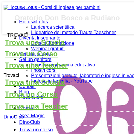
Oratorio Don Bosco a Rudiano
Hocus&Lotus
La ricerca scientifica
L’ideatrice del metodo Traute Taeschner
TROVACI
Diventa Insegnante
Trova una Scuola
Corsi di Formazione
Webinar gratuiti
Trova un Corso
Sei una scuola
Sei un genitore
Trova una Teacher
Il nostro programma educativo
I nostri corsi
Trovaci
Presentazioni gratuite, laboratori e inglese in v
Trova una Scuola
Inglese in famiglia - YouTube
Contatti
Blog
Trova un Corso
Recensioni
Trova una Teacher
Home
Area Magic
DinoClub
DinoClub
Trova un corso