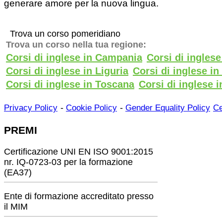
generare amore per la nuova lingua.
Trova un corso pomeridiano
Trova un corso nella tua regione:
Corsi di inglese in Campania
Corsi di ingles
Corsi di inglese in Liguria
Corsi di inglese i
Corsi di inglese in Toscana
Corsi di inglese i
-
-
Privacy Policy
Cookie Policy
Gender Equality Policy
Ce
PREMI
Certificazione UNI EN ISO 9001:2015
nr. IQ-0723-03 per la formazione
(EA37)
Ente di formazione accreditato presso
il MIM