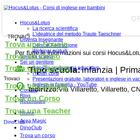
O
Hocus&Lotus
La ricerca scientifica
L’ideatrice del metodo Traute Taeschner
TROVACI
Diventa Insegnante
Trova una Scuola
Corsi di Formazione
Webinar gratuiti
Per tutte le informazioni sui corsi Hocus&Lot
Trova un Corso
Sei una scuola
Sei un genitore
people_outline
Trova una Teacher
Tipo scuola:
Infanzia | Prim
Il nostro programma educativo
I nostri corsi
Trovaci
Presentazioni gratuite, laboratori e inglese in v
place
Trova una Scuola
Inglese in famiglia - YouTube
Indirizzo:
Via Villaretto, Villaretto, CN
Contatti
Blog
Trova un Corso
Recensioni
Trova una Teacher
Home
Area Magic
DinoClub
DinoClub
Trova un corso