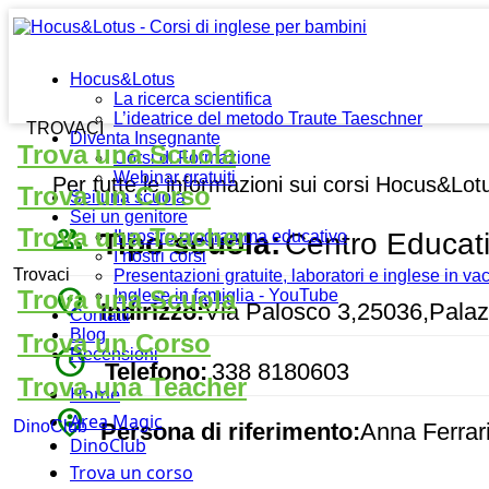
Hocus&Lotus
La ricerca scientifica
L’ideatrice del metodo Traute Taeschner
TROVACI
Diventa Insegnante
Trova una Scuola
Corsi di Formazione
Webinar gratuiti
Per tutte le informazioni sui corsi Hocus&Lot
Trova un Corso
Sei una scuola
Sei un genitore
people_outline
Trova una Teacher
Tipo scuola:
Centro Educat
Il nostro programma educativo
I nostri corsi
Trovaci
Presentazioni gratuite, laboratori e inglese in v
place
Trova una Scuola
Inglese in famiglia - YouTube
Indirizzo:
Via Palosco 3,25036,Palazz
Contatti
Blog
Trova un Corso
watch_later
Recensioni
Telefono:
338 8180603
Trova una Teacher
Home
person_pin_circle
Area Magic
DinoClub
Persona di riferimento:
Anna Ferrar
DinoClub
Trova un corso