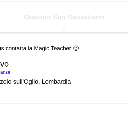
Oratorio San Sebastiano
us contatta la Magic Teacher 🙂
ivo
acanza
olo sull'Oglio, Lombardia
i