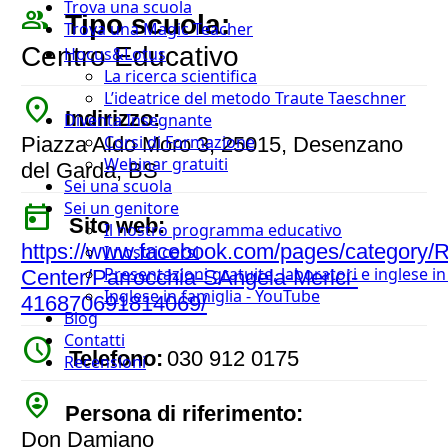
Trova una scuola
people_outline
Tipo scuola:
Trova una Magic Teacher
Centro Educativo
Hocus&Lotus
La ricerca scientifica
L’ideatrice del metodo Traute Taeschner
place
Indirizzo:
Diventa Insegnante
Corsi di Formazione
Piazza Aldo Moro 3, 25015, Desenzano
Webinar gratuiti
del Garda, BS
Sei una scuola
Sei un genitore
today
Sito web:
Il nostro programma educativo
https://www.facebook.com/pages/category/R
I nostri corsi
Presentazioni gratuite, laboratori e inglese i
Center/Parrocchia-SAngela-Merici-
Inglese in famiglia - YouTube
416870691814069/
Blog
Contatti
watch_later
Telefono:
030 912 0175
Recensioni
person_pin_circle
Persona di riferimento:
Don Damiano