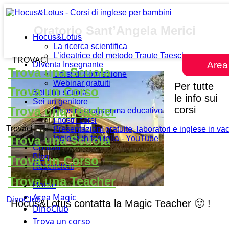
Oratorio Sant’Angela Merici
Hocus&Lotus
La ricerca scientifica
L’ideatrice del metodo Traute Taeschner
TROVACI
Area
Diventa Insegnante
Trova una Scuola
Corsi di Formazione
Webinar gratuiti
Per tutte
Trova un Corso
Sei una scuola
le info sui
Sei un genitore
corsi
Trova una Teacher
Il nostro programma educativo
I nostri corsi
Trovaci
Presentazioni gratuite, laboratori e inglese in v
Trova una Scuola
Inglese in famiglia - YouTube
Contatti
Blog
Trova un Corso
Recensioni
Trova una Teacher
Home
Area Magic
DinoClub
Hocus&Lotus contatta la Magic Teacher 🙂 !
DinoClub
Trova un corso