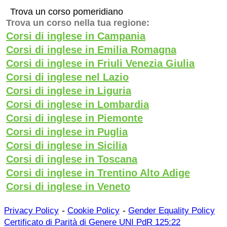
Trova un corso pomeridiano
Trova un corso nella tua regione:
Corsi di inglese in Campania
Corsi di inglese in Emilia Romagna
Corsi di inglese in Friuli Venezia Giulia
Corsi di inglese nel Lazio
Corsi di inglese in Liguria
Corsi di inglese in Lombardia
Corsi di inglese in Piemonte
Corsi di inglese in Puglia
Corsi di inglese in Sicilia
Corsi di inglese in Toscana
Corsi di inglese in Trentino Alto Adige
Corsi di inglese in Veneto
-
-
Privacy Policy
Cookie Policy
Gender Equality Policy
Certificato di Parità di Genere UNI PdR 125:22