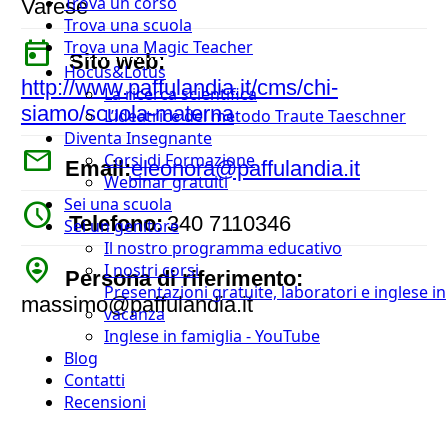
Trova un corso
Varese
Trova una scuola
today
Trova una Magic Teacher
Sito web:
Hocus&Lotus
http://www.paffulandia.it/cms/chi-
La ricerca scientifica
siamo/scuola-materna
L’ideatrice del metodo Traute Taeschner
Diventa Insegnante
mail
Corsi di Formazione
Email:
eleonora@paffulandia.it
Webinar gratuiti
Sei una scuola
watch_later
Telefono:
340 7110346
Sei un genitore
Il nostro programma educativo
person_pin_circle
I nostri corsi
Persona di riferimento:
Presentazioni gratuite, laboratori e inglese in
massimo@paffulandia.it
vacanza
Inglese in famiglia - YouTube
Blog
Contatti
Recensioni