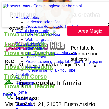
Paffulandia Kids Scuola creativa
Hocus&Lotus
dell’Infanzia
La ricerca scientifica
L’ideatrice del metodo Traute Taeschner
TROVACI
Area Magic
Diventa Insegnante
Trova una Scuola
Corsi di Formazione
Webinar gratuiti
Trova un Corso
Sei una scuola
Per tutte le
Sei un genitore
Trova una Teacher
Il nostro programma educativo
informazioni
I nostri corsi
sui corsi
Trovaci
Presentazioni gratuite, laboratori e inglese in
Hocus&Lotus contatta la Magic Teacher 🙂
Trova una Scuola
vacanza
Inglese in famiglia - YouTube
Contatti
Trova un Corso
Blog
people_outline
Tipo scuola:
Infanzia
Recensioni
Trova una Teacher
Home
place
DinoClub
Indirizzo:
Area Magic
DinoClub
Via Biancardi 21, 21052, Busto Arsizio,