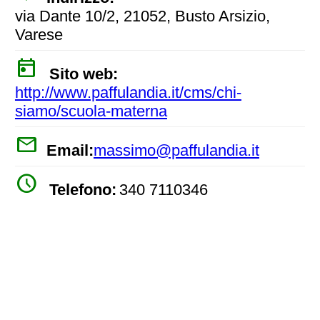
via Dante 10/2, 21052, Busto Arsizio,
Varese
today
Sito web:
http://www.paffulandia.it/cms/chi-
siamo/scuola-materna
mail
Email:
massimo@paffulandia.it
watch_later
Telefono:
340 7110346