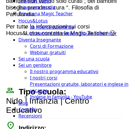
bambini non vanno solo curati ; dei bambini
Trova un corso
Trova una scuola
bisogna prendersi cura “. Filosofia di
Trova una Magic Teacher
Paffulandia.
Hocus&Lotus
Per tutte le informazioni sui corsi
La ricerca scientifica
Hocus&Lotus contatta la Magic Teacher 🙂
L’ideatrice del metodo Traute Taeschner
Diventa Insegnante
Corsi di Formazione
Webinar gratuiti
Sei una scuola
Sei un genitore
Il nostro programma educativo
I nostri corsi
Presentazioni gratuite, laboratori e inglese in
people_outline
Tipo scuola:
vacanza
Inglese in famiglia - YouTube
Nido | Infanzia | Centro
Blog
Educativo
Contatti
Recensioni
place
Indirizzo: