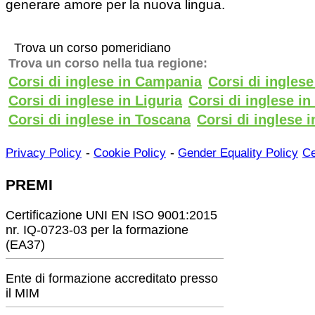
generare amore per la nuova lingua.
Trova un corso pomeridiano
Trova un corso nella tua regione:
Corsi di inglese in Campania
Corsi di ingles
Corsi di inglese in Liguria
Corsi di inglese i
Corsi di inglese in Toscana
Corsi di inglese i
-
-
Privacy Policy
Cookie Policy
Gender Equality Policy
Ce
PREMI
Certificazione UNI EN ISO 9001:2015
nr. IQ-0723-03 per la formazione
(EA37)
Ente di formazione accreditato presso
il MIM