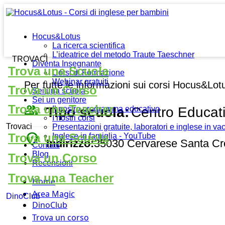
Hocus&Lotus
La ricerca scientifica
L’ideatrice del metodo Traute Taeschner
TROVACI
Diventa Insegnante
Trova una Scuola
Corsi di Formazione
Webinar gratuiti
Per tutte le informazioni sui corsi Hocus&Lot
Trova un Corso
Sei una scuola
Sei un genitore
people_outline
Trova una Teacher
Tipo scuola:
Centro Educat
Il nostro programma educativo
I nostri corsi
Trovaci
Presentazioni gratuite, laboratori e inglese in v
place
Trova una Scuola
Inglese in famiglia - YouTube
Indirizzo:
35030 Cervarese Santa Cro
Contatti
Blog
Trova un Corso
Recensioni
Trova una Teacher
Home
Area Magic
DinoClub
DinoClub
Trova un corso