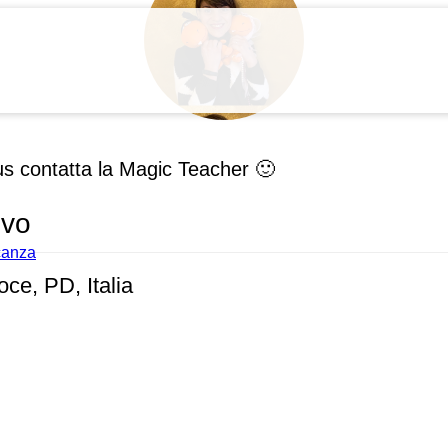
Patronato
us contatta la Magic Teacher 🙂
ivo
acanza
ce, PD, Italia