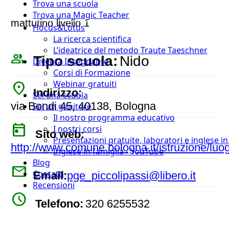
Trova una scuola
Trova una Magic Teacher
mattutino livello 1
Hocus&Lotus
La ricerca scientifica
L’ideatrice del metodo Traute Taeschner
people_outline
Tipo scuola:
Nido
Diventa Insegnante
Corsi di Formazione
Webinar gratuiti
place
Indirizzo:
Sei una scuola
via Bondi 45, 40138, Bologna
Sei un genitore
Il nostro programma educativo
today
I nostri corsi
Sito web:
Presentazioni gratuite, laboratori e inglese i
http://www.comune.bologna.it/istruzione/luo
Inglese in famiglia - YouTube
Blog
mail
Contatti
Email:
pge_piccolipassi@libero.it
Recensioni
watch_later
Telefono:
320 6255532