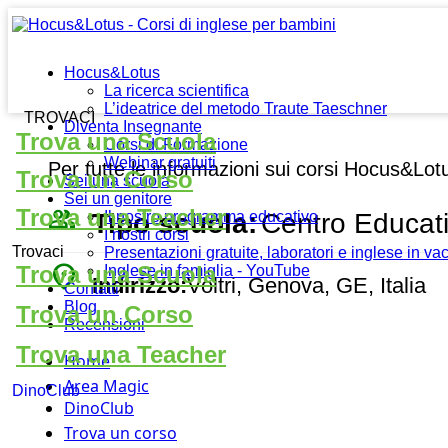
Hocus&Lotus
La ricerca scientifica
L’ideatrice del metodo Traute Taeschner
TROVACI
Diventa Insegnante
Trova una Scuola
Corsi di Formazione
Webinar gratuiti
Per tutte le informazioni sui corsi Hocus&Lot
Trova un Corso
Sei una scuola
Sei un genitore
people_outline
Trova una Teacher
Tipo scuola:
Centro Educat
Il nostro programma educativo
I nostri corsi
Trovaci
Presentazioni gratuite, laboratori e inglese in v
place
Trova una Scuola
Inglese in famiglia - YouTube
Indirizzo:
Voltri, Genova, GE, Italia
Contatti
Blog
Trova un Corso
Recensioni
Trova una Teacher
Home
Area Magic
DinoClub
DinoClub
Trova un corso