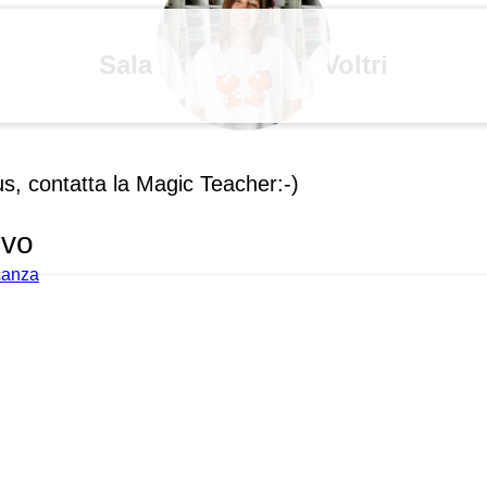
Sala Parrocchiale Voltri
us, contatta la Magic Teacher:-)
ivo
acanza