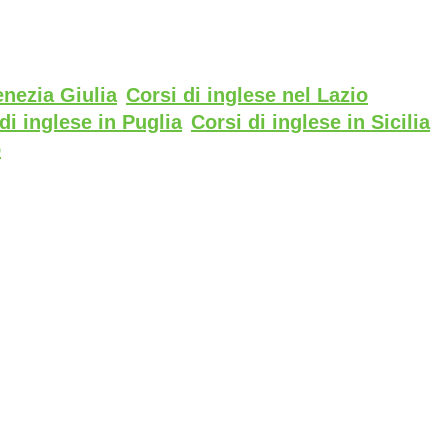
enezia Giulia
Corsi di inglese nel Lazio
di inglese in Puglia
Corsi di inglese in Sicilia
o