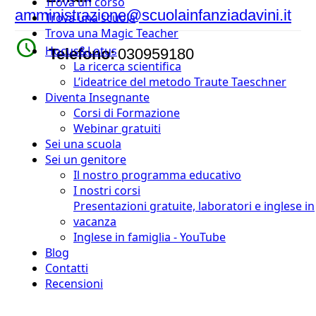
Trova un corso
amministrazione@scuolainfanziadavini.it
Trova una scuola
Trova una Magic Teacher
watch_later
Hocus&Lotus
Telefono:
030959180
La ricerca scientifica
L’ideatrice del metodo Traute Taeschner
Diventa Insegnante
Corsi di Formazione
Webinar gratuiti
Sei una scuola
Sei un genitore
Il nostro programma educativo
I nostri corsi
Presentazioni gratuite, laboratori e inglese in
vacanza
Inglese in famiglia - YouTube
Blog
Contatti
Recensioni