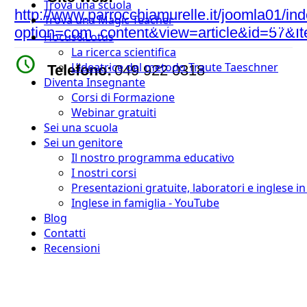
Trova una scuola
http://www.parrocchiamurelle.it/joomla01/in
Trova una Magic Teacher
option=com_content&view=article&id=57&I
Hocus&Lotus
La ricerca scientifica
watch_later
L’ideatrice del metodo Traute Taeschner
Telefono:
049 922 0318
Diventa Insegnante
Corsi di Formazione
Webinar gratuiti
Sei una scuola
Sei un genitore
Il nostro programma educativo
I nostri corsi
Presentazioni gratuite, laboratori e inglese i
Inglese in famiglia - YouTube
Blog
Contatti
Recensioni