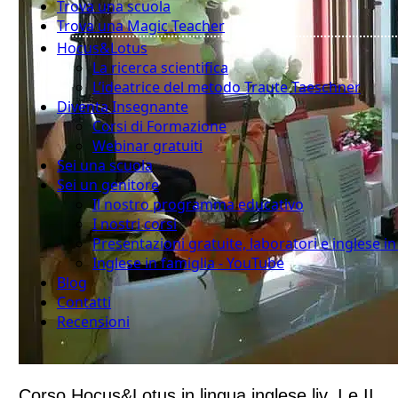
Trova una scuola
Trova una Magic Teacher
Hocus&Lotus
La ricerca scientifica
L’ideatrice del metodo Traute Taeschner
Diventa Insegnante
Corsi di Formazione
Webinar gratuiti
Sei una scuola
Sei un genitore
Il nostro programma educativo
I nostri corsi
Presentazioni gratuite, laboratori e inglese i
Inglese in famiglia - YouTube
Blog
Contatti
Recensioni
Corso Hocus&Lotus in lingua inglese liv. I e II