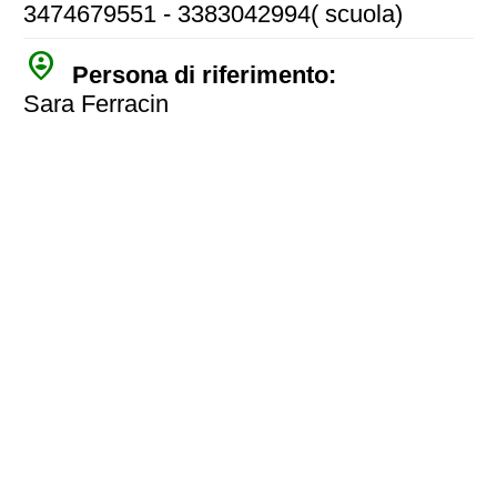
3474679551 - 3383042994( scuola)
person_pin_circle
Persona di riferimento:
Sara Ferracin