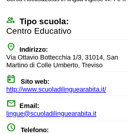
people_outline
Tipo scuola:
Centro Educativo
place
Indirizzo:
Via Ottavio Bottecchia 1/3, 31014, San
Martino di Colle Umberto, Treviso
today
Sito web:
http://www.scuoladilinguearabita.it/
mail
Email:
lingue@scuoladilinguearabita.it
watch_later
Telefono: