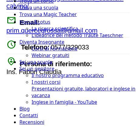
Trova un corso
calvino/
Trova una scuola
Trova una Magic Teacher
mail
Hocus&Lotus
Email:
La ricerca scientifica
prim.quercegrossa@gmail.com
L’ideatrice del metodo Traute Taeschner
Diventa Insegnante
watch_later
Telefono:
0577/329033
Corsi di Formazione
Webinar gratuiti
person_pin_circle
Sei una scuola
Persona di riferimento:
Sei un genitore
Ins. Fabbri Claudia
Il nostro programma educativo
I nostri corsi
Presentazioni gratuite, laboratori e inglese in
vacanza
Inglese in famiglia - YouTube
Blog
Contatti
Recensioni