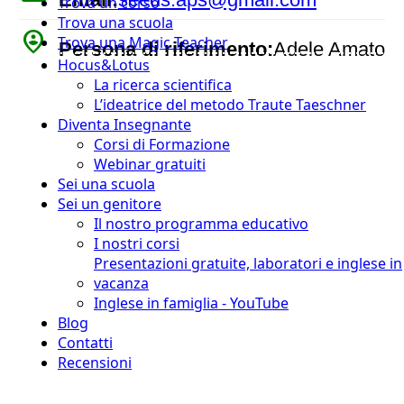
Trova un corso
Trova una scuola
person_pin_circle
Trova una Magic Teacher
Persona di riferimento:
Adele Amato
Hocus&Lotus
La ricerca scientifica
L’ideatrice del metodo Traute Taeschner
Diventa Insegnante
Corsi di Formazione
Webinar gratuiti
Sei una scuola
Sei un genitore
Il nostro programma educativo
I nostri corsi
Presentazioni gratuite, laboratori e inglese in
vacanza
Inglese in famiglia - YouTube
Blog
Contatti
Recensioni