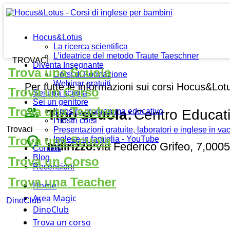
Hocus&Lotus
La ricerca scientifica
L’ideatrice del metodo Traute Taeschner
TROVACI
Diventa Insegnante
Trova una Scuola
Corsi di Formazione
Webinar gratuiti
Per tutte le informazioni sui corsi Hocus&Lot
Trova un Corso
Sei una scuola
Sei un genitore
people_outline
Trova una Teacher
Tipo scuola:
Centro Educat
Il nostro programma educativo
I nostri corsi
Trovaci
Presentazioni gratuite, laboratori e inglese in v
place
Trova una Scuola
Inglese in famiglia - YouTube
Indirizzo:
via Federico Grifeo, 7,000
Contatti
Blog
Trova un Corso
Recensioni
Trova una Teacher
Home
Area Magic
DinoClub
DinoClub
Trova un corso