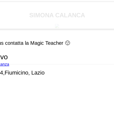
SIMONA CALANCA
us contatta la Magic Teacher 🙂
ivo
acanza
54,Fiumicino, Lazio