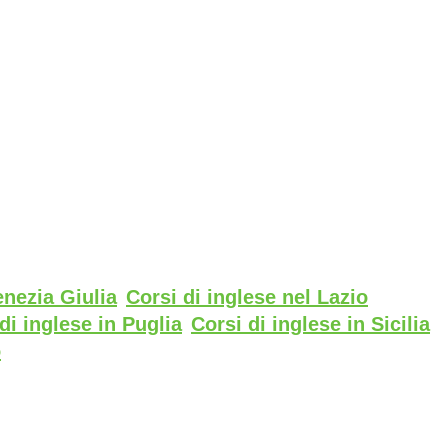
enezia Giulia
Corsi di inglese nel Lazio
di inglese in Puglia
Corsi di inglese in Sicilia
o