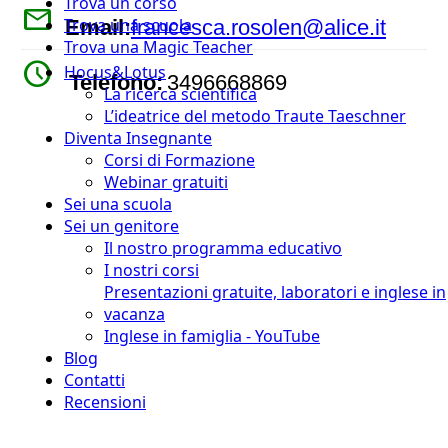
Trova un corso
mail
Trova una scuola
Email:
francesca.rosolen@alice.it
Trova una Magic Teacher
watch_later
Hocus&Lotus
Telefono:
3496668869
La ricerca scientifica
L’ideatrice del metodo Traute Taeschner
Diventa Insegnante
Corsi di Formazione
Webinar gratuiti
Sei una scuola
Sei un genitore
Il nostro programma educativo
I nostri corsi
Presentazioni gratuite, laboratori e inglese in
vacanza
Inglese in famiglia - YouTube
Blog
Contatti
Recensioni