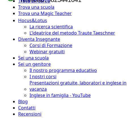
Trova un corso
Trova una scuola
Trova una Magic Teacher
Hocus&Lotus
La ricerca scientifica
L’ideatrice del metodo Traute Taeschner
Diventa Insegnante
Corsi di Formazione
Webinar gratuiti
Sei una scuola
Sei un genitore
Il nostro programma educativo
I nostri corsi
Presentazioni gratuite, laboratori e inglese in
vacanza
Inglese in famiglia - YouTube
Blog
Contatti
Recensioni