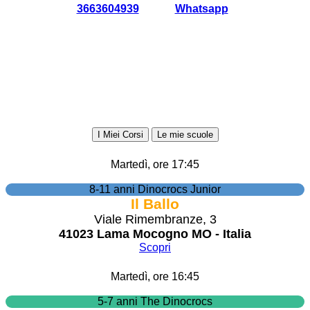
3663604939
Whatsapp
I Miei Corsi
Le mie scuole
Martedì, ore 17:45
8-11 anni Dinocrocs Junior
Il Ballo
Viale Rimembranze, 3
41023 Lama Mocogno MO - Italia
Scopri
Martedì, ore 16:45
5-7 anni The Dinocrocs