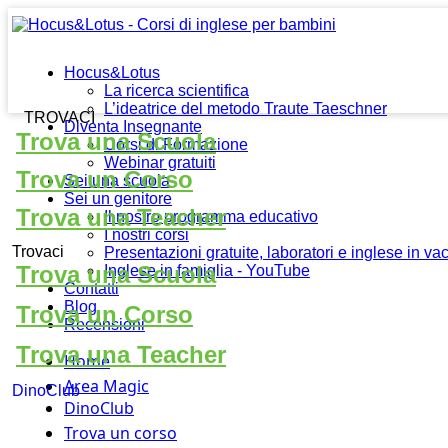
Hocus&Lotus
La ricerca scientifica
L’ideatrice del metodo Traute Taeschner
TROVACI
Diventa Insegnante
Trova una Scuola
Corsi di Formazione
Webinar gratuiti
Trova un Corso
Sei una scuola
Sei un genitore
Trova una Teacher
Il nostro programma educativo
I nostri corsi
Trovaci
Presentazioni gratuite, laboratori e inglese in v
Trova una Scuola
Inglese in famiglia - YouTube
Contatti
Blog
Trova un Corso
Recensioni
Trova una Teacher
Home
Area Magic
DinoClub
DinoClub
Trova un corso