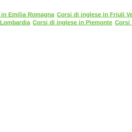
e in Emilia Romagna
Corsi di inglese in Friuli V
n Lombardia
Corsi di inglese in Piemonte
Corsi 
n Trentino Alto Adige
Corsi di inglese in Venet
rtificato di Parità di Genere UNI PdR 125:22