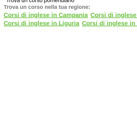
Trova un corso pomeridiano
Trova un corso nella tua regione:
Corsi di inglese in Campania
Corsi di ingles
Corsi di inglese in Liguria
Corsi di inglese i
Corsi di inglese in Toscana
Corsi di inglese i
-
-
Privacy Policy
Cookie Policy
Gender Equality Policy
Ce
PREMI
Certificazione UNI EN ISO 9001:2015
nr. IQ-0723-03 per la formazione
(EA37)
Ente di formazione accreditato presso
il MIM
Label Europeo per l’innovazione, 2012
ORO al miglior Programma educativo