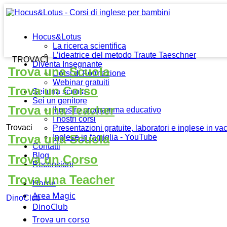
Hocus&Lotus
La ricerca scientifica
L’ideatrice del metodo Traute Taeschner
TROVACI
Diventa Insegnante
Trova una Scuola
Corsi di Formazione
Webinar gratuiti
Trova un Corso
Sei una scuola
Sei un genitore
Trova una Teacher
Il nostro programma educativo
I nostri corsi
Trovaci
Presentazioni gratuite, laboratori e inglese in v
Trova una Scuola
Inglese in famiglia - YouTube
Contatti
Blog
Trova un Corso
Recensioni
Trova una Teacher
Home
Area Magic
DinoClub
DinoClub
Trova un corso