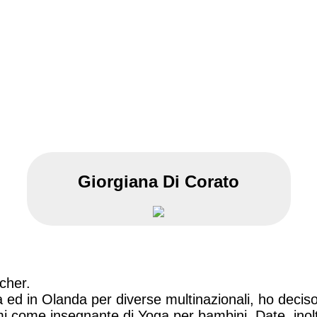
Giorgiana Di Corato
cher.
ra ed in Olanda per diverse multinazionali, ho deci
 come insegnante di Yoga per bambini. Date, inolt