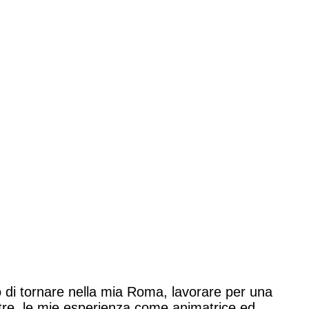
so di tornare nella mia Roma, lavorare per una
re, le mie esperienza come animatrice ed