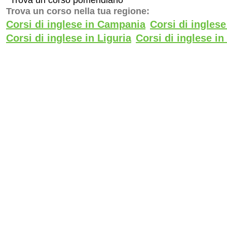
Trova un corso nella tua regione:
Corsi di inglese in Campania
Corsi di ingles
Corsi di inglese in Liguria
Corsi di inglese i
Corsi di inglese in Toscana
Corsi di inglese i
-
-
Privacy Policy
Cookie Policy
Gender Equality Policy
Ce
PREMI
Certificazione UNI EN ISO 9001:2015
nr. IQ-0723-03 per la formazione
(EA37)
Ente di formazione accreditato presso
il MIM
Label Europeo per l’innovazione, 2012
ORO al miglior Programma educativo