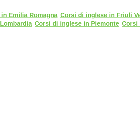
e in Emilia Romagna
Corsi di inglese in Friuli V
n Lombardia
Corsi di inglese in Piemonte
Corsi 
n Trentino Alto Adige
Corsi di inglese in Venet
rtificato di Parità di Genere UNI PdR 125:22