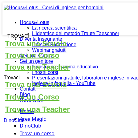
Hocus&Lotus
La ricerca scientifica
L’ideatrice del metodo Traute Taeschner
TROVACI
Diventa Insegnante
Trova una Scuola
Corsi di Formazione
Webinar gratuiti
Trova un Corso
Sei una scuola
Sei un genitore
Trova una Teacher
Il nostro programma educativo
I nostri corsi
Trovaci
Presentazioni gratuite, laboratori e inglese in v
Trova una Scuola
Inglese in famiglia - YouTube
Contatti
Blog
Trova un Corso
Recensioni
Trova una Teacher
Home
Area Magic
DinoClub
DinoClub
Trova un corso