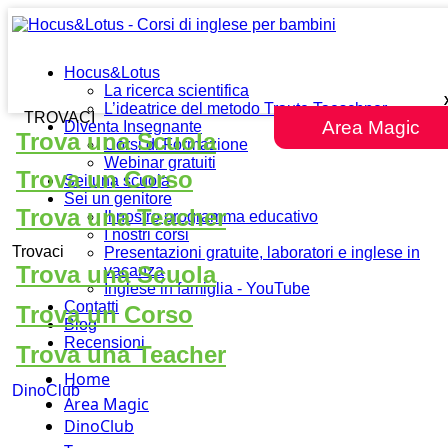
Hocus&Lotus
La ricerca scientifica
L’ideatrice del metodo Traute Taeschner
TROVACI
Area Magic
Diventa Insegnante
Trova una Scuola
Corsi di Formazione
Webinar gratuiti
Trova un Corso
Sei una scuola
Sei un genitore
Trova una Teacher
Il nostro programma educativo
I nostri corsi
Trovaci
Presentazioni gratuite, laboratori e inglese in
Trova una Scuola
vacanza
Inglese in famiglia - YouTube
Contatti
Trova un Corso
Blog
Recensioni
Trova una Teacher
Home
DinoClub
Area Magic
DinoClub