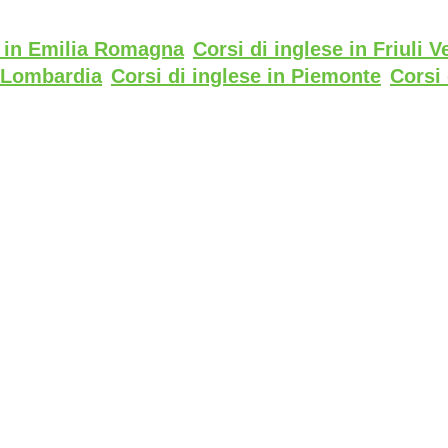
e in Emilia Romagna
Corsi di inglese in Friuli V
n Lombardia
Corsi di inglese in Piemonte
Corsi 
n Trentino Alto Adige
Corsi di inglese in Venet
rtificato di Parità di Genere UNI PdR 125:22