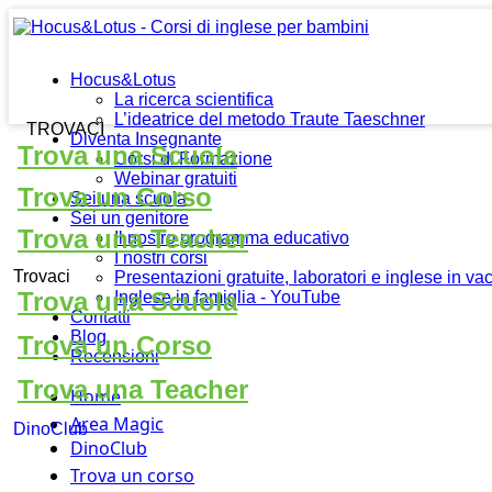
Hocus&Lotus
La ricerca scientifica
L’ideatrice del metodo Traute Taeschner
TROVACI
Diventa Insegnante
Trova una Scuola
Corsi di Formazione
Webinar gratuiti
Trova un Corso
Sei una scuola
Sei un genitore
Trova una Teacher
Il nostro programma educativo
I nostri corsi
Trovaci
Presentazioni gratuite, laboratori e inglese in v
Trova una Scuola
Inglese in famiglia - YouTube
Contatti
Blog
Trova un Corso
Recensioni
Trova una Teacher
Home
Area Magic
DinoClub
DinoClub
Trova un corso