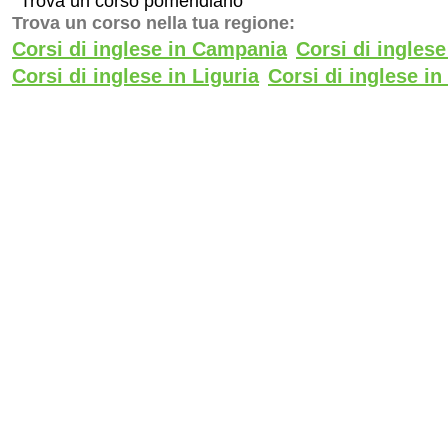
Trova un corso pomeridiano
Trova un corso nella tua regione:
Corsi di inglese in Campania
Corsi di ingles
Corsi di inglese in Liguria
Corsi di inglese i
Corsi di inglese in Toscana
Corsi di inglese i
-
-
Privacy Policy
Cookie Policy
Gender Equality Policy
Ce
PREMI
Certificazione UNI EN ISO 9001:2015
nr. IQ-0723-03 per la formazione
(EA37)
Ente di formazione accreditato presso
il MIM
Label Europeo per l’innovazione, 2012
ORO al miglior Programma educativo