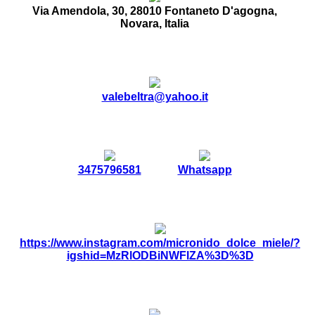
Via Amendola, 30, 28010 Fontaneto D'agogna,
Novara, Italia
valebeltra@yahoo.it
3475796581
Whatsapp
https://www.instagram.com/micronido_dolce_miele/?
igshid=MzRlODBiNWFlZA%3D%3D