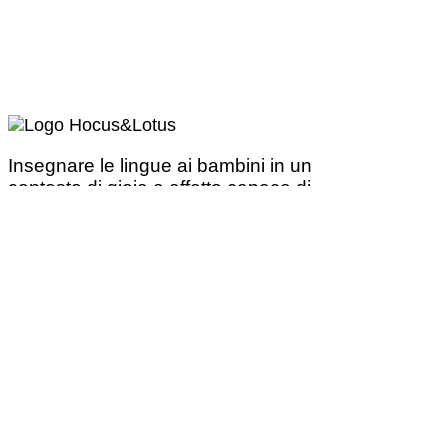
Insegnare le lingue ai bambini in un
contesto di gioia e affetto capace di
generare amore per la nuova lingua.
Trova un corso pomeridiano
Trova un corso nella tua regione:
Corsi di inglese in Campania
Corsi di inglese in Emilia Romagna
Corsi di inglese in Friuli Venezia Giulia
Corsi di inglese nel Lazio
Corsi di inglese in Liguria