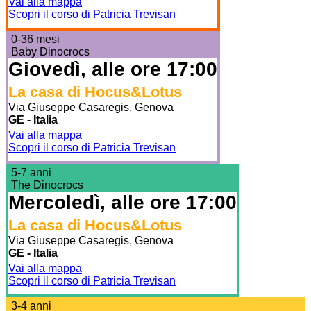
Vai alla mappa
Scopri il corso di Patricia Trevisan
0-36 mesi
Baby Dinocrocs
Giovedì, alle ore 17:00
La casa di Hocus&Lotus
Via Giuseppe Casaregis, Genova
GE - Italia
Vai alla mappa
Scopri il corso di Patricia Trevisan
5-7 anni
The Dinocrocs
Mercoledì, alle ore 17:00
La casa di Hocus&Lotus
Via Giuseppe Casaregis, Genova
GE - Italia
Vai alla mappa
Scopri il corso di Patricia Trevisan
3-4 anni