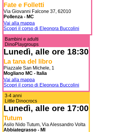
Fate e Folletti
Via Giovanni Falcone 37, 62010
Pollenza - MC
Vai alla mappa
Scopri il corso di Eleonora Buccolini
Bambini e adulti
DinoPlaygroups
Lunedì, alle ore 18:30
La tana del libro
Piazzale San Michele, 1
Mogliano MC - Italia
Vai alla mappa
Scopri il corso di Eleonora Buccolini
3-4 anni
Little Dinocrocs
Lunedì, alle ore 17:00
Tutum
Asilo Nido Tutum, Via Alessandro Volta
Abbiategrasso - MI