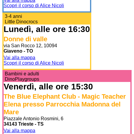
Vai alla mappa
Scopri il corso di Alice Nicoli
3-4 anni
Little Dinocrocs
Lunedì, alle ore 16:30
Donne di valle
via San Rocco 12, 10094
Giaveno - TO
Vai alla mappa
Scopri il corso di Alice Nicoli
Bambini e adulti
DinoPlaygroups
Venerdì, alle ore 15:30
The Blue Elephant Club - Magic Teacher
Elena presso Parrocchia Madonna del
Mare
Piazzale Antonio Rosmini, 6
34143 Trieste - TS
Vai alla mappa