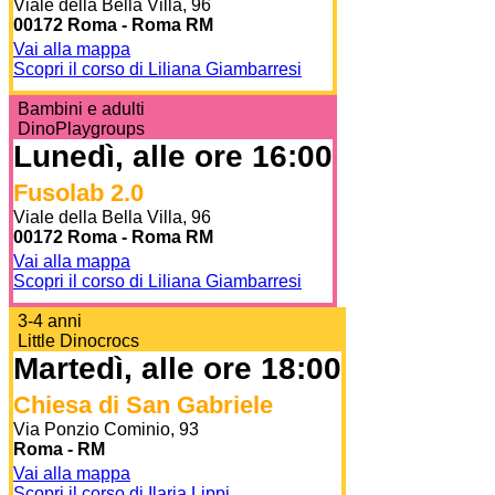
Viale della Bella Villa, 96
00172 Roma - Roma RM
Vai alla mappa
Scopri il corso di Liliana Giambarresi
Bambini e adulti
DinoPlaygroups
Lunedì, alle ore 16:00
Fusolab 2.0
Viale della Bella Villa, 96
00172 Roma - Roma RM
Vai alla mappa
Scopri il corso di Liliana Giambarresi
3-4 anni
Little Dinocrocs
Martedì, alle ore 18:00
Chiesa di San Gabriele
Via Ponzio Cominio, 93
Roma - RM
Vai alla mappa
Scopri il corso di Ilaria Lippi