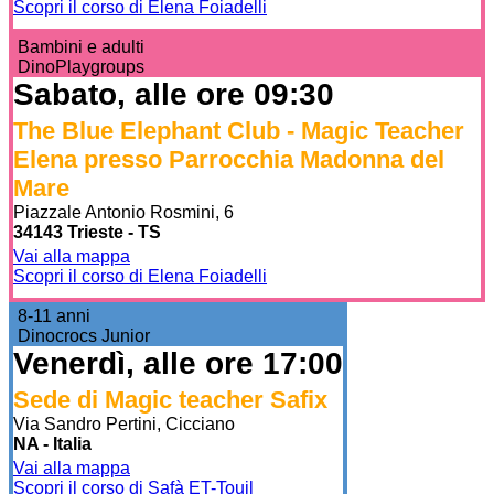
Scopri il corso di Elena Foiadelli
Bambini e adulti
DinoPlaygroups
Sabato, alle ore 09:30
The Blue Elephant Club - Magic Teacher
Elena presso Parrocchia Madonna del
Mare
Piazzale Antonio Rosmini, 6
34143 Trieste - TS
Vai alla mappa
Scopri il corso di Elena Foiadelli
8-11 anni
Dinocrocs Junior
Venerdì, alle ore 17:00
Sede di Magic teacher Safix
Via Sandro Pertini, Cicciano
NA - Italia
Vai alla mappa
Scopri il corso di Safà ET-Touil