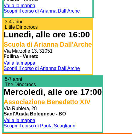
Vai alla mappa
Scopri il corso di Arianna Dall'Arche
3-4 anni
Little Dinocrocs
Lunedì, alle ore 16:00
Scuola di Arianna Dall'Arche
Via Marzolle 13, 31051
Follina - Veneto
Vai alla mappa
Scopri il corso di Arianna Dall'Arche
5-7 anni
The Dinocrocs
Mercoledì, alle ore 17:00
Associazione Benedetto XIV
Via Rubiera, 28
Sant'Agata Bolognese - BO
Vai alla mappa
Scopri il corso di Paola Scagliarini