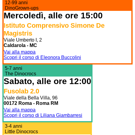
12-99 anni
DinoGrown-ups
Mercoledì, alle ore 15:00
Istituto Comprensivo Simone De
Magistris
Viale Umberto I, 2
Caldarola - MC
Vai alla mappa
Scopri il corso di Eleonora Buccolini
5-7 anni
The Dinocrocs
Sabato, alle ore 12:00
Fusolab 2.0
Viale della Bella Villa, 96
00172 Roma - Roma RM
Vai alla mappa
Scopri il corso di Liliana Giambarresi
3-4 anni
Little Dinocrocs