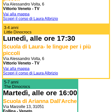
Via Alessandro Volta, 6
Vittorio Veneto - TV
Vai alla mappa
Scopri il corso di Laura Albrizio
3-4 anni
Little Dinocrocs
Lunedì, alle ore 17:30
Scuola di Laura- le lingue per i più
piccoli
Via Alessandro Volta, 6
Vittorio Veneto - TV
Vai alla mappa
Scopri il corso di Laura Albrizio
5-7 anni
The Dinocrocs
Martedì, alle ore 16:00
Scuola di Arianna Dall'Arche
Via Marzolle 13, 31051
Follina - Veneto