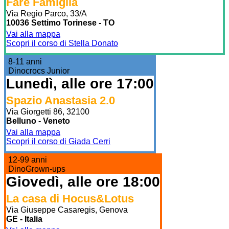
Fare Famiglia
Via Regio Parco, 33/A
10036 Settimo Torinese - TO
Vai alla mappa
Scopri il corso di Stella Donato
8-11 anni
Dinocrocs Junior
Lunedì, alle ore 17:00
Spazio Anastasia 2.0
Via Giorgetti 86, 32100
Belluno - Veneto
Vai alla mappa
Scopri il corso di Giada Cerri
12-99 anni
DinoGrown-ups
Giovedì, alle ore 18:00
La casa di Hocus&Lotus
Via Giuseppe Casaregis, Genova
GE - Italia