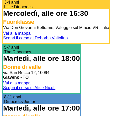
3-4 anni
Little Dinocrocs
Mercoledì, alle ore 16:30
Fuoriklasse
Via Don Giovanni Beltrame, Valeggio sul Mincio VR, Italia
Vai alla mappa
Scopri il corso di Deborha Valtolina
5-7 anni
The Dinocrocs
Martedì, alle ore 18:00
Donne di valle
via San Rocco 12, 10094
Giaveno - TO
Vai alla mappa
Scopri il corso di Alice Nicoli
8-11 anni
Dinocrocs Junior
Martedì, alle ore 17:00