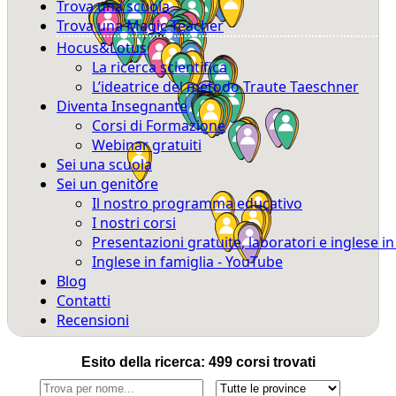
Trova una scuola
Trova una Magic Teacher
Hocus&Lotus
La ricerca scientifica
L’ideatrice del metodo Traute Taeschner
Diventa Insegnante
Corsi di Formazione
Webinar gratuiti
Sei una scuola
Sei un genitore
Il nostro programma educativo
I nostri corsi
Presentazioni gratuite, laboratori e inglese i
Inglese in famiglia - YouTube
Blog
Contatti
Recensioni
Esito della ricerca: 499 corsi trovati