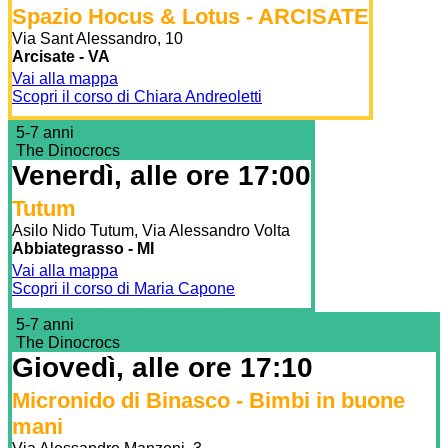
Spazio Hocus & Lotus - ARCISATE
Via Sant Alessandro, 10
Arcisate - VA
Vai alla mappa
Scopri il corso di Chiara Andreoletti
5-7 anni
The Dinocrocs
Venerdì, alle ore 17:00
Tutum
Asilo Nido Tutum, Via Alessandro Volta
Abbiategrasso - MI
Vai alla mappa
Scopri il corso di Maria Capone
5-7 anni
The Dinocrocs
Giovedì, alle ore 17:10
Micronido di Binasco - Bimbi in buone
mani