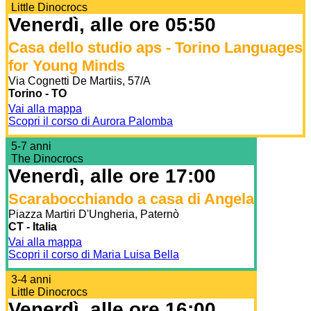
Little Dinocrocs
Venerdì, alle ore 05:50
Casa dello studio aps - Torino Languages
for Young Minds
Via Cognetti De Martiis, 57/A
Torino - TO
Vai alla mappa
Scopri il corso di Aurora Palomba
5-7 anni
The Dinocrocs
Venerdì, alle ore 17:00
Scarabocchiando a casa di Angela
Piazza Martiri D'Ungheria, Paternò
CT - Italia
Vai alla mappa
Scopri il corso di Maria Luisa Bella
3-4 anni
Little Dinocrocs
Venerdì, alle ore 16:00