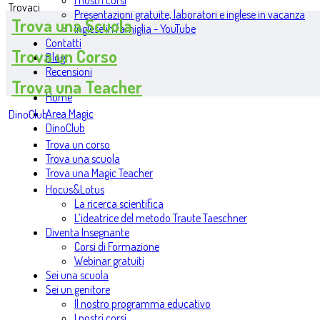
I nostri corsi
Trovaci
Presentazioni gratuite, laboratori e inglese in vacanza
Trova una Scuola
Inglese in famiglia - YouTube
Contatti
Trova un Corso
Blog
Recensioni
Trova una Teacher
Home
Area Magic
DinoClub
DinoClub
Trova un corso
Trova una scuola
Trova una Magic Teacher
Hocus&Lotus
La ricerca scientifica
L’ideatrice del metodo Traute Taeschner
Diventa Insegnante
Corsi di Formazione
Webinar gratuiti
Sei una scuola
Sei un genitore
Il nostro programma educativo
I nostri corsi