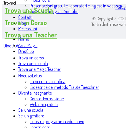
I nostri corsi
Trovaci
Presentazioni gratuite, laboratori e inglese in vacanza
Policy
Trova una Scuola
Inglese in famiglia - YouTube
Contatti
© Copyright / 2021
Trova un Corso
Blog
Tutti i diritti riservati
Recensioni
Trova una Teacher
Home
Area Magic
DinoClub
DinoClub
Trova un corso
Trova una scuola
Trova una Magic Teacher
Hocus&Lotus
La ricerca scientifica
L’ideatrice del metodo Traute Taeschner
Diventa Insegnante
Corsi di Formazione
Webinar gratuiti
Sei una scuola
Sei un genitore
Il nostro programma educativo
I nostri corsi