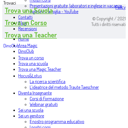
I nostri corsi
Trovaci
Presentazioni gratuite, laboratori e inglese in vacanza
Policy
Trova una Scuola
Inglese in famiglia - YouTube
Contatti
© Copyright / 2021
Trova un Corso
Blog
Tutti i diritti riservati
Recensioni
Trova una Teacher
Home
Area Magic
DinoClub
DinoClub
Trova un corso
Trova una scuola
Trova una Magic Teacher
Hocus&Lotus
La ricerca scientifica
L’ideatrice del metodo Traute Taeschner
Diventa Insegnante
Corsi di Formazione
Webinar gratuiti
Sei una scuola
Sei un genitore
Il nostro programma educativo
I nostri corsi