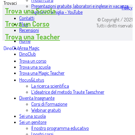
I nostri corsi
Trovaci
Presentazioni gratuite, laboratori e inglese in vacanza
Policy
Trova una Scuola
Inglese in famiglia - YouTube
Contatti
© Copyright / 2021
Trova un Corso
Blog
Tutti i diritti riservati
Recensioni
Trova una Teacher
Home
Area Magic
DinoClub
DinoClub
Trova un corso
Trova una scuola
Trova una Magic Teacher
Hocus&Lotus
La ricerca scientifica
L’ideatrice del metodo Traute Taeschner
Diventa Insegnante
Corsi di Formazione
Webinar gratuiti
Sei una scuola
Sei un genitore
Il nostro programma educativo
I nostri corsi