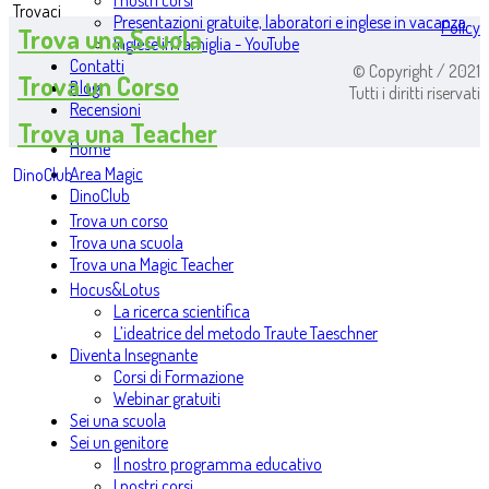
I nostri corsi
Trovaci
Presentazioni gratuite, laboratori e inglese in vacanza
Policy
Trova una Scuola
Inglese in famiglia - YouTube
Contatti
© Copyright / 2021
Trova un Corso
Blog
Tutti i diritti riservati
Recensioni
Trova una Teacher
Home
Area Magic
DinoClub
DinoClub
Trova un corso
Trova una scuola
Trova una Magic Teacher
Hocus&Lotus
La ricerca scientifica
L’ideatrice del metodo Traute Taeschner
Diventa Insegnante
Corsi di Formazione
Webinar gratuiti
Sei una scuola
Sei un genitore
Il nostro programma educativo
I nostri corsi