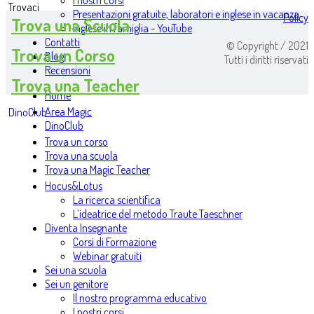
I nostri corsi
Trovaci
Presentazioni gratuite, laboratori e inglese in vacanza
Policy
Trova una Scuola
Inglese in famiglia - YouTube
Contatti
© Copyright / 2021
Trova un Corso
Blog
Tutti i diritti riservati
Recensioni
Trova una Teacher
Home
Area Magic
DinoClub
DinoClub
Trova un corso
Trova una scuola
Trova una Magic Teacher
Hocus&Lotus
La ricerca scientifica
L’ideatrice del metodo Traute Taeschner
Diventa Insegnante
Corsi di Formazione
Webinar gratuiti
Sei una scuola
Sei un genitore
Il nostro programma educativo
I nostri corsi