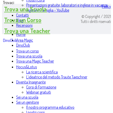
I nostri corsi
Trovaci
Presentazioni gratuite, laboratori e inglese in vacanza
Policy
Trova una Scuola
Inglese in famiglia - YouTube
Contatti
© Copyright / 2021
Trova un Corso
Blog
Tutti i diritti riservati
Recensioni
Trova una Teacher
Home
Area Magic
DinoClub
DinoClub
Trova un corso
Trova una scuola
Trova una Magic Teacher
Hocus&Lotus
La ricerca scientifica
L’ideatrice del metodo Traute Taeschner
Diventa Insegnante
Corsi di Formazione
Webinar gratuiti
Sei una scuola
Sei un genitore
Il nostro programma educativo
I nostri corsi