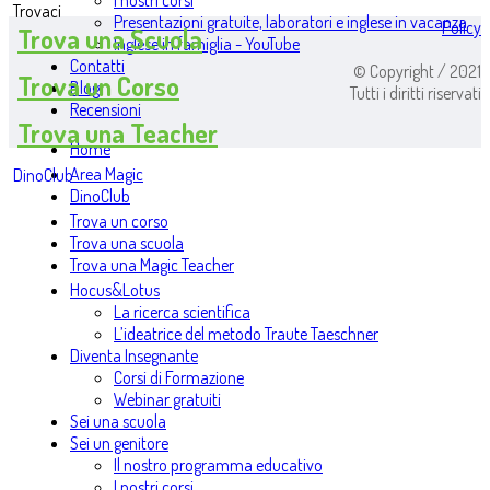
I nostri corsi
Trovaci
Presentazioni gratuite, laboratori e inglese in vacanza
Policy
Trova una Scuola
Inglese in famiglia - YouTube
Contatti
© Copyright / 2021
Trova un Corso
Blog
Tutti i diritti riservati
Recensioni
Trova una Teacher
Home
Area Magic
DinoClub
DinoClub
Trova un corso
Trova una scuola
Trova una Magic Teacher
Hocus&Lotus
La ricerca scientifica
L’ideatrice del metodo Traute Taeschner
Diventa Insegnante
Corsi di Formazione
Webinar gratuiti
Sei una scuola
Sei un genitore
Il nostro programma educativo
I nostri corsi