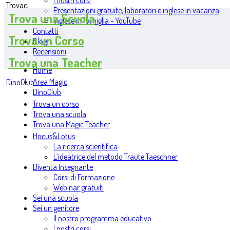
I nostri corsi
Trovaci
Presentazioni gratuite, laboratori e inglese in vacanza
Trova una Scuola
Inglese in famiglia - YouTube
Contatti
Trova un Corso
Blog
Recensioni
Trova una Teacher
Home
Area Magic
DinoClub
DinoClub
Trova un corso
Trova una scuola
Trova una Magic Teacher
Hocus&Lotus
La ricerca scientifica
L’ideatrice del metodo Traute Taeschner
Diventa Insegnante
Corsi di Formazione
Webinar gratuiti
Sei una scuola
Sei un genitore
Il nostro programma educativo
I nostri corsi