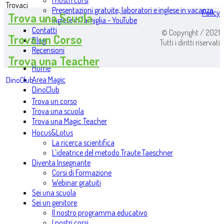
I nostri corsi
Trovaci
Presentazioni gratuite, laboratori e inglese in vacanza
Policy
Trova una Scuola
Inglese in famiglia - YouTube
Contatti
© Copyright / 2021
Trova un Corso
Blog
Tutti i diritti riservati
Recensioni
Trova una Teacher
Home
Area Magic
DinoClub
DinoClub
Trova un corso
Trova una scuola
Trova una Magic Teacher
Hocus&Lotus
La ricerca scientifica
L’ideatrice del metodo Traute Taeschner
Diventa Insegnante
Corsi di Formazione
Webinar gratuiti
Sei una scuola
Sei un genitore
Il nostro programma educativo
I nostri corsi