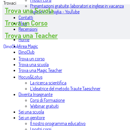
I nostri corsi
Trovaci
Presentazioni gratuite, laboratori e inglese in vacanza
Trova una Scuola
Inglese in famiglia - YouTube
Contatti
Trova un Corso
Blog
Recensioni
Trova una Teacher
Home
Area Magic
DinoClub
DinoClub
Trova un corso
Trova una scuola
Trova una Magic Teacher
Hocus&Lotus
La ricerca scientifica
L’ideatrice del metodo Traute Taeschner
Diventa Insegnante
Corsi di Formazione
Webinar gratuiti
Sei una scuola
Sei un genitore
Il nostro programma educativo
I nostri corsi