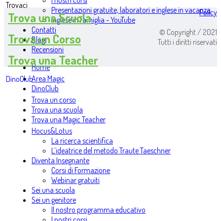
I nostri corsi
Trovaci
Presentazioni gratuite, laboratori e inglese in vacanza
Policy
Trova una Scuola
Inglese in famiglia - YouTube
Contatti
© Copyright / 2021
Trova un Corso
Blog
Tutti i diritti riservati
Recensioni
Trova una Teacher
Home
Area Magic
DinoClub
DinoClub
Trova un corso
Trova una scuola
Trova una Magic Teacher
Hocus&Lotus
La ricerca scientifica
L’ideatrice del metodo Traute Taeschner
Diventa Insegnante
Corsi di Formazione
Webinar gratuiti
Sei una scuola
Sei un genitore
Il nostro programma educativo
I nostri corsi