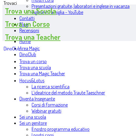
I nostri corsi
Trovaci
Presentazioni gratuite, laboratori e inglese in vacanza
Trova una Scuola
Inglese in famiglia - YouTube
Contatti
Trova un Corso
Blog
Recensioni
Trova una Teacher
Home
Area Magic
DinoClub
DinoClub
Trova un corso
Trova una scuola
Trova una Magic Teacher
Hocus&Lotus
La ricerca scientifica
L’ideatrice del metodo Traute Taeschner
Diventa Insegnante
Corsi di Formazione
Webinar gratuiti
Sei una scuola
Sei un genitore
Il nostro programma educativo
I nostri corsi