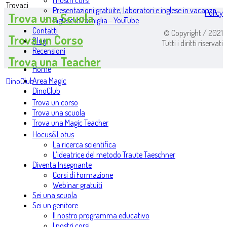
I nostri corsi
Trovaci
Presentazioni gratuite, laboratori e inglese in vacanza
Policy
Trova una Scuola
Inglese in famiglia - YouTube
Contatti
© Copyright / 2021
Trova un Corso
Blog
Tutti i diritti riservati
Recensioni
Trova una Teacher
Home
Area Magic
DinoClub
DinoClub
Trova un corso
Trova una scuola
Trova una Magic Teacher
Hocus&Lotus
La ricerca scientifica
L’ideatrice del metodo Traute Taeschner
Diventa Insegnante
Corsi di Formazione
Webinar gratuiti
Sei una scuola
Sei un genitore
Il nostro programma educativo
I nostri corsi