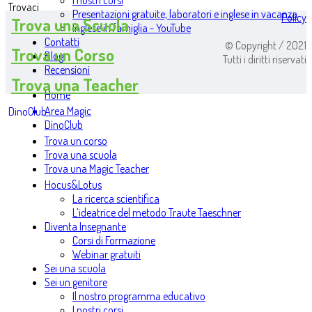
I nostri corsi
Trovaci
Presentazioni gratuite, laboratori e inglese in vacanza
Policy
Trova una Scuola
Inglese in famiglia - YouTube
Contatti
© Copyright / 2021
Trova un Corso
Blog
Tutti i diritti riservati
Recensioni
Trova una Teacher
Home
Area Magic
DinoClub
DinoClub
Trova un corso
Trova una scuola
Trova una Magic Teacher
Hocus&Lotus
La ricerca scientifica
L’ideatrice del metodo Traute Taeschner
Diventa Insegnante
Corsi di Formazione
Webinar gratuiti
Sei una scuola
Sei un genitore
Il nostro programma educativo
I nostri corsi