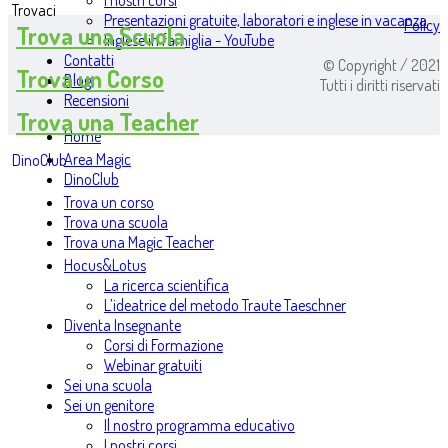
I nostri corsi
Trovaci
Presentazioni gratuite, laboratori e inglese in vacanza
Policy
Trova una Scuola
Inglese in famiglia - YouTube
Contatti
© Copyright / 2021
Trova un Corso
Blog
Tutti i diritti riservati
Recensioni
Trova una Teacher
Home
Area Magic
DinoClub
DinoClub
Trova un corso
Trova una scuola
Trova una Magic Teacher
Hocus&Lotus
La ricerca scientifica
L’ideatrice del metodo Traute Taeschner
Diventa Insegnante
Corsi di Formazione
Webinar gratuiti
Sei una scuola
Sei un genitore
Il nostro programma educativo
I nostri corsi