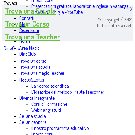
I nostri corsi
Trovaci
Presentazioni gratuite, laboratori e inglese in vacanza
Policy
Trova una Scuola
Inglese in famiglia - YouTube
Contatti
© Copyright / 2021
Trova un Corso
Blog
Tutti i diritti riservati
Recensioni
Trova una Teacher
Home
Area Magic
DinoClub
DinoClub
Trova un corso
Trova una scuola
Trova una Magic Teacher
Hocus&Lotus
La ricerca scientifica
L’ideatrice del metodo Traute Taeschner
Diventa Insegnante
Corsi di Formazione
Webinar gratuiti
Sei una scuola
Sei un genitore
Il nostro programma educativo
I nostri corsi