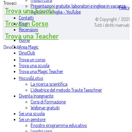
I nostri corsi
Trovaci
Presentazioni gratuite, laboratori e inglese in vacanza
Policy
Trova una Scuola
Inglese in famiglia - YouTube
Contatti
© Copyright / 2021
Trova un Corso
Blog
Tutti i diritti riservati
Recensioni
Trova una Teacher
Home
Area Magic
DinoClub
DinoClub
Trova un corso
Trova una scuola
Trova una Magic Teacher
Hocus&Lotus
La ricerca scientifica
L’ideatrice del metodo Traute Taeschner
Diventa Insegnante
Corsi di Formazione
Webinar gratuiti
Sei una scuola
Sei un genitore
Il nostro programma educativo
I nostri corsi