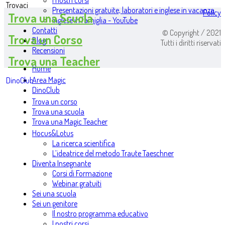
I nostri corsi
Trovaci
Presentazioni gratuite, laboratori e inglese in vacanza
Policy
Trova una Scuola
Inglese in famiglia - YouTube
Contatti
© Copyright / 2021
Trova un Corso
Blog
Tutti i diritti riservati
Recensioni
Trova una Teacher
Home
Area Magic
DinoClub
DinoClub
Trova un corso
Trova una scuola
Trova una Magic Teacher
Hocus&Lotus
La ricerca scientifica
L’ideatrice del metodo Traute Taeschner
Diventa Insegnante
Corsi di Formazione
Webinar gratuiti
Sei una scuola
Sei un genitore
Il nostro programma educativo
I nostri corsi