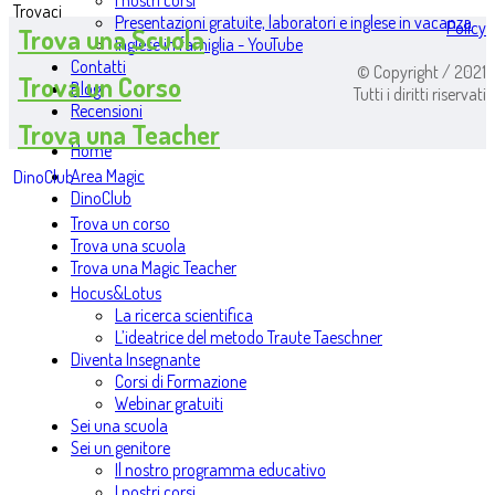
I nostri corsi
Trovaci
Presentazioni gratuite, laboratori e inglese in vacanza
Policy
Trova una Scuola
Inglese in famiglia - YouTube
Contatti
© Copyright / 2021
Trova un Corso
Blog
Tutti i diritti riservati
Recensioni
Trova una Teacher
Home
Area Magic
DinoClub
DinoClub
Trova un corso
Trova una scuola
Trova una Magic Teacher
Hocus&Lotus
La ricerca scientifica
L’ideatrice del metodo Traute Taeschner
Diventa Insegnante
Corsi di Formazione
Webinar gratuiti
Sei una scuola
Sei un genitore
Il nostro programma educativo
I nostri corsi